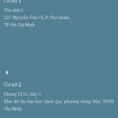
Cơ sở 1
r
r
e
Tòa nhà I,
s
227 Nguyễn Văn Cừ, P. Chợ Quán,
s
TP. Hồ Chí Minh
a
d
d
Cơ sở 2
r
r
e
Phòng C111, dãy C,
s
Khu đô thị Đại học Quốc gia, phường Đông Hòa, TP.Hồ
s
Chí Minh