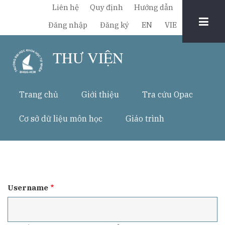
Nhảy
Liên hệ
Quy định
Hướng dẫn
đến
Chuyển
Đăng nhập
Đăng ký
EN
VIE
nội
đổi
dung
THƯ VIỆN
ngôn
ngữ
Trang chủ
Giới thiệu
Tra cứu Opac
Cơ sở dữ liệu môn học
Giáo trình
Username