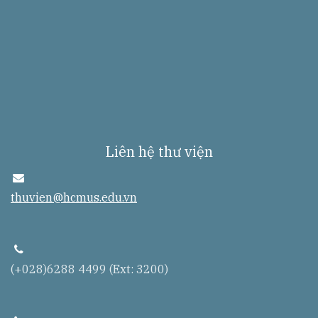
Liên hệ thư viện
e
n
thuvien@hcmus.edu.vn
v
e
l
o
p
t
e
(+028)6288 4499 (Ext: 3200)
l
e
p
h
o