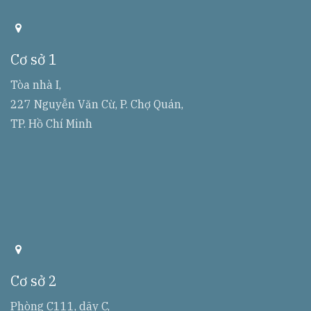
a
d
d
Cơ sở 1
r
r
e
Tòa nhà I,
s
227 Nguyễn Văn Cừ, P. Chợ Quán,
s
TP. Hồ Chí Minh
a
d
d
Cơ sở 2
r
r
e
Phòng C111, dãy C,