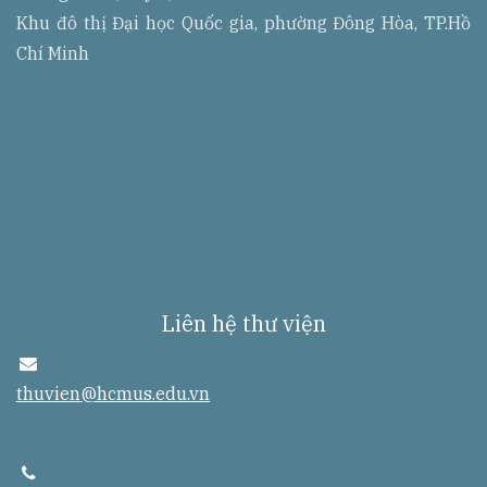
s
Khu đô thị Đại học Quốc gia, phường Đông Hòa, TP.Hồ
s
Chí Minh
Liên hệ thư viện
e
n
thuvien@hcmus.edu.vn
v
e
l
o
p
t