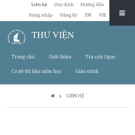
Nhảy
Liên hệ
Quy định
Hướng dẫn
đến
Chuyển
Đăng nhập
Đăng ký
EN
VIE
nội
đổi
dung
THƯ VIỆN
ngôn
ngữ
Trang chủ
Giới thiệu
Tra cứu Opac
Cơ sở dữ liệu môn học
Giáo trình
Breadcrumb
LIÊN HỆ