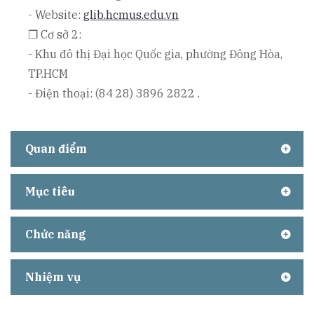
- Website:
glib.hcmus.edu.vn
❒ Cơ sở 2:
- Khu đô thị Đại học Quốc gia, phường Đông Hòa,
TP.HCM
- Điện thoại: (84 28) 3896 2822 .
Quan điểm
Mục tiêu
Chức năng
Nhiệm vụ