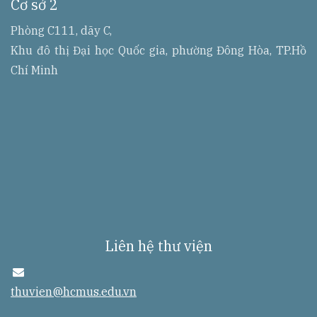
Cơ sở 2
r
r
e
Phòng C111, dãy C,
s
Khu đô thị Đại học Quốc gia, phường Đông Hòa, TP.Hồ
s
Chí Minh
Liên hệ thư viện
e
n
thuvien@hcmus.edu.vn
v
e
l