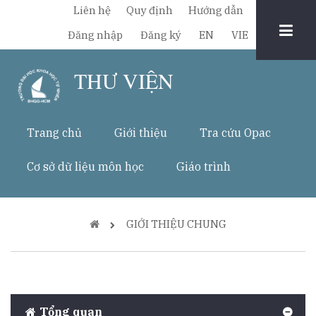
Nhảy
Liên hệ
Quy định
Hướng dẫn
đến
Chuyển
Đăng nhập
Đăng ký
EN
VIE
nội
đổi
dung
THƯ VIỆN
ngôn
ngữ
Trang chủ
Giới thiệu
Tra cứu Opac
Cơ sở dữ liệu môn học
Giáo trình
Breadcrumb
GIỚI THIỆU CHUNG
Tổng quan
home