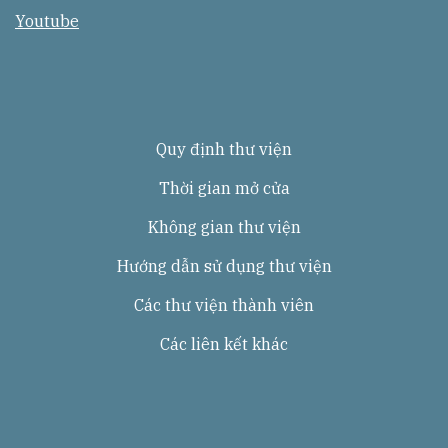
a
o
Youtube
m
u
t
u
b
e
Quy định thư viện
Thời gian mở cửa
Không gian thư viện
Hướng dẫn sử dụng thư viện
Các thư viện thành viên
Các liên kết khác