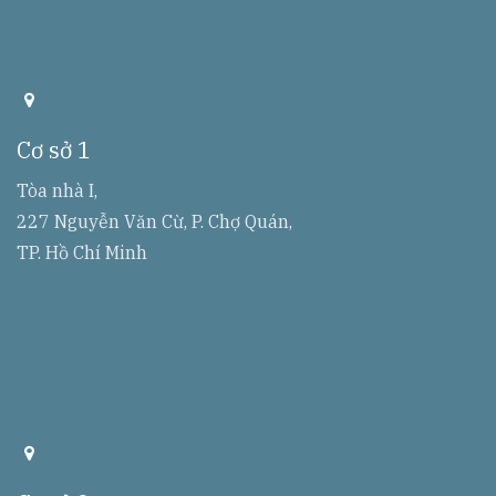
a
d
d
Cơ sở 1
r
r
e
Tòa nhà I,
s
227 Nguyễn Văn Cừ, P. Chợ Quán,
s
TP. Hồ Chí Minh
a
d
d