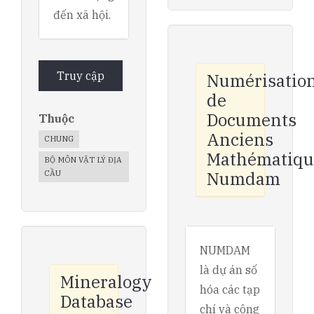
đến xã hội.
Truy cập
Numérisatio
de
Documents
Thuộc
Anciens
CHUNG
Mathématiqu
BỘ MÔN VẬT LÝ ĐỊA
Numdam
CẦU
NUMDAM
là dự án số
Mineralogy
hóa các tạp
Database
chí và công