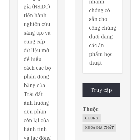
nhanh
gia (NSIDC)
chóng có
tiến hành
sẵn cho
nghiên cứu
công chúng
sáng tạo và
dưới dạng
cung cấp
các ấn
dữ liệu mở
phẩm học
để hiểu
thuật
cách các bộ
phận đóng
băng của
Truy cập
Trái đất
ảnh hưởng
Thuộc
đến phần
CHUNG
còn lại của
KHOA ĐỊA CHẤT
hành tinh
và tác động