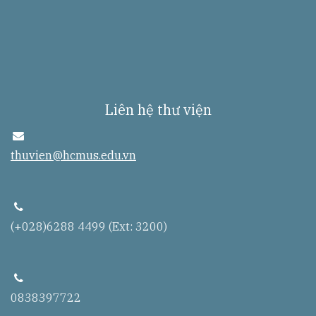
Liên hệ thư viện
e
n
thuvien@hcmus.edu.vn
v
e
l
o
p
t
e
(+028)6288 4499 (Ext: 3200)
l
e
p
h
o
t
n
e
0838397722
e
l
e