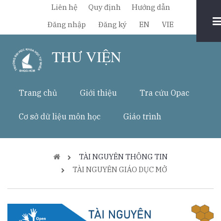
Nhảy
Liên hệ
Quy định
Hướng dẫn
đến
Chuyển
Đăng nhập
Đăng ký
EN
VIE
nội
đổi
dung
THƯ VIỆN
ngôn
ngữ
Trang chủ
Giới thiệu
Tra cứu Opac
Cơ sở dữ liệu môn học
Giáo trình
Breadcrumb
TÀI NGUYÊN THÔNG TIN
TÀI NGUYÊN GIÁO DỤC MỞ