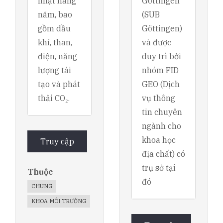
nhật hàng
Göttingen
năm, bao
(SUB
gồm dầu
Göttingen)
khí, than,
và được
điện, năng
duy trì bởi
lượng tái
nhóm FID
tạo và phát
GEO (Dịch
thải CO₂.
vụ thông
tin chuyên
ngành cho
khoa học
Truy cập
địa chất) có
trụ sở tại
Thuộc
đó
CHUNG
KHOA MÔI TRƯỜNG