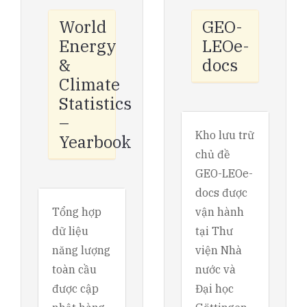
World
GEO-
Energy
LEOe-
&
docs
Climate
Statistics
–
Kho lưu trữ
Yearbook
chủ đề
GEO-LEOe-
docs được
Tổng hợp
vận hành
dữ liệu
tại Thư
năng lượng
viện Nhà
toàn cầu
nước và
được cập
Đại học