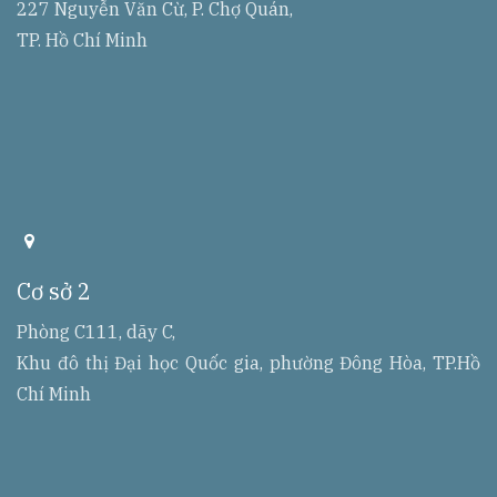
227 Nguyễn Văn Cừ, P. Chợ Quán,
s
TP. Hồ Chí Minh
a
d
d
Cơ sở 2
r
r
e
Phòng C111, dãy C,
s
Khu đô thị Đại học Quốc gia, phường Đông Hòa, TP.Hồ
s
Chí Minh