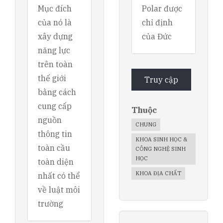
Mục đích
Polar được
của nó là
chỉ định
xây dựng
của Đức
năng lực
trên toàn
thế giới
Truy cập
bằng cách
cung cấp
Thuộc
nguồn
CHUNG
thông tin
KHOA SINH HỌC &
toàn cầu
CÔNG NGHỆ SINH
HỌC
toàn diện
KHOA ĐỊA CHẤT
nhất có thể
về luật môi
trường