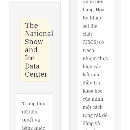
quan liên
bang, Hoa
Kỳ Khảo
The
sát địa
National
chất
Snow
(USGS) có
and
trách
Ice
nhiệm thực
Data
hiện các
Center
kết quả
điều tra
khoa học
của mình
Trung tâm
một cách
dữ liệu
rộng rãi, dễ
tuyết và
dàng và
băng quốc