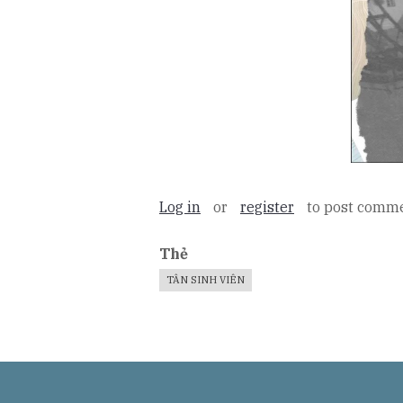
Log in
or
register
to post comm
Thẻ
TÂN SINH VIÊN