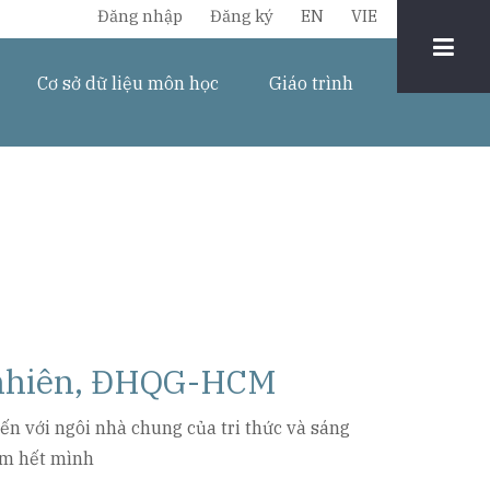
Chuyển
Đăng nhập
Đăng ký
EN
VIE
đổi
Cơ sở dữ liệu môn học
Giáo trình
ngôn
ngữ
ự nhiên, ĐHQG-HCM
 với ngôi nhà chung của tri thức và sáng
iệm hết mình