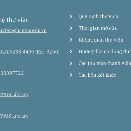
Quy định thư viện
hệ thư viện
Thời gian mở cửa
uvien@hcmus.edu.vn
Không gian thư viện
Hướng dẫn sử dụng thư
028)6288 4499 (Ext: 3200)
Các thư viện thành viê
838397722
Các liên kết khác
MUS Library
MUS Library