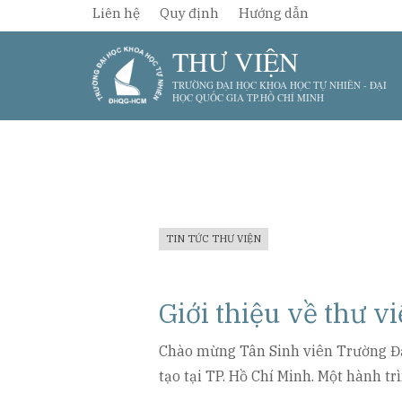
Nhảy
Liên hệ
Quy định
Hướng dẫn
đến
THƯ VIỆN
nội
TRƯỜNG ĐẠI HỌC KHOA HỌC TỰ NHIÊN - ĐẠI
dung
HỌC QUỐC GIA TP.HỒ CHÍ MINH
TIN TỨC THƯ VIỆN
Giới thiệu về thư 
Chào mừng Tân Sinh viên Trường Đạ
tạo tại TP. Hồ Chí Minh. Một hành t