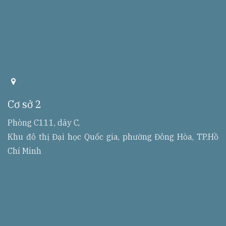
a
d
d
Cơ sở 2
r
r
e
Phòng C111, dãy C,
s
Khu đô thị Đại học Quốc gia, phường Đông Hòa, TP.Hồ
s
Chí Minh