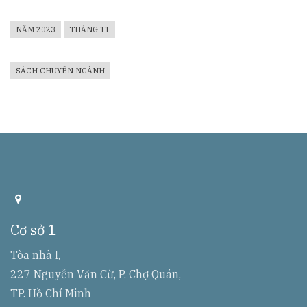
NĂM 2023
THÁNG 11
SÁCH CHUYÊN NGÀNH
a
d
d
Cơ sở 1
r
r
e
Tòa nhà I,
s
227 Nguyễn Văn Cừ, P. Chợ Quán,
s
TP. Hồ Chí Minh