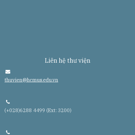
Liên hệ thư viện
e
n
thuvien@hcmus.edu.vn
v
e
l
o
p
t
e
(+028)6288 4499 (Ext: 3200)
l
e
p
h
o
t