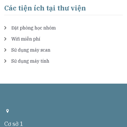
Các tiện ích tại thư viện
Đặt phòng học nhóm
Wifi miễn phí
Sử dụng máy scan
Sử dụng máy tính
a
d
d
Cơ sở 1
r