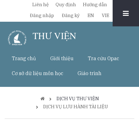
Nhảy
Liên hệ
Quy định
Hướng dẫn
đến
Chuyển
Đăng nhập
Đăng ký
EN
VIE
nội
đổi
dung
THƯ VIỆN
ngôn
ngữ
Trang chủ
Giới thiệu
Tra cứu Opac
Cơ sở dữ liệu môn học
Giáo trình
Breadcrumb
DỊCH VỤ THƯ VIỆN
DỊCH VỤ LƯU HÀNH TÀI LIỆU