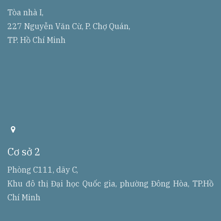
r
e
Tòa nhà I,
s
227 Nguyễn Văn Cừ, P. Chợ Quán,
s
TP. Hồ Chí Minh
a
d
d
Cơ sở 2
r
r
e
Phòng C111, dãy C,
s
Khu đô thị Đại học Quốc gia, phường Đông Hòa, TP.Hồ
s
Chí Minh