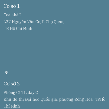
d
Cơ sở 1
r
r
e
Tòa nhà I,
s
227 Nguyễn Văn Cừ, P. Chợ Quán,
s
TP. Hồ Chí Minh
a
d
d
Cơ sở 2
r
r
e
Phòng C111, dãy C,
s
Khu đô thị Đại học Quốc gia, phường Đông Hòa, TP.Hồ
s
Chí Minh