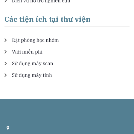
Dịch vụ hỗ trợ nghiên cứu
Các tiện ích tại thư viện
Đặt phòng học nhóm
Wifi miễn phí
Sử dụng máy scan
Sử dụng máy tính
a
d