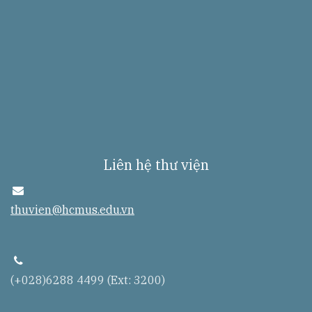
Liên hệ thư viện
e
n
thuvien@hcmus.edu.vn
v
e
l
o
p
t
e
(+028)6288 4499 (Ext: 3200)
l
e
p