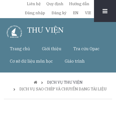
Nhảy
Liên hệ
Quy định
Hướng dẫn
đến
Chuyển
Đăng nhập
Đăng ký
EN
VIE
nội
đổi
dung
THƯ VIỆN
ngôn
ngữ
Trang chủ
Giới thiệu
Tra cứu Opac
Cơ sở dữ liệu môn học
Giáo trình
Breadcrumb
DỊCH VỤ THƯ VIỆN
DỊCH VỤ SAO CHÉP VÀ CHUYỂN DẠNG TÀI LIỆU