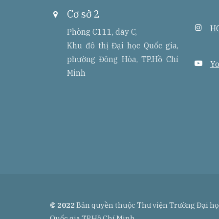
o
c
n
Cơ sở 2
a
e
e
d
b
i
HC
d
o
Phòng C111, dãy C,
n
r
o
s
Khu đô thị Đại học Quốc gia,
r
k
t
e
phường Đông Hòa, TP.Hồ Chí
a
s
y
Yo
g
s
o
Minh
r
u
a
t
m
u
b
e
© 2022
Bản quyền thuộc Thư viện Trường Đại học
Quốc gia TP.Hồ Chí Minh