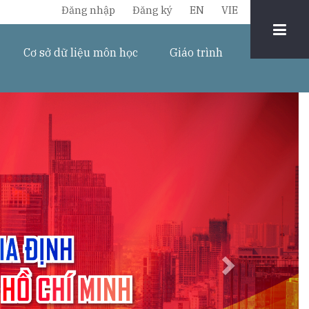
Chuyển
Đăng nhập
Đăng ký
EN
VIE
đổi
Cơ sở dữ liệu môn học
Giáo trình
ngôn
ngữ
Next