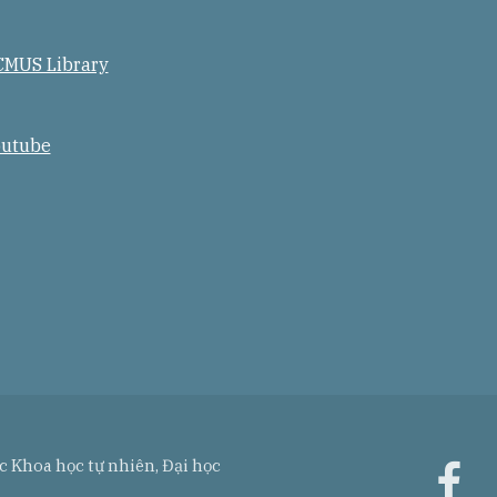
MUS Library
utube
 Khoa học tự nhiên, Đại học
f